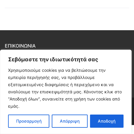
ΕΠΙΚΟΙΝΩΝΊΑ
Σεβόμαστε την ιδιωτικότητά σας
Οδική βοήθεια Εύβοια Χαλκίδα
Lioulios Assistance
Χρησιμοποιούμε cookies για να βελτιώσουμε την
τηλ. 22210 44665
εμπειρία περιήγησής σας, να προβάλλουμε
6983 656565
εξατομικευμένες διαφημίσεις ή περιεχόμενο και να
αναλύουμε την επισκεψιμότητά μας. Κάνοντας κλικ στο
"Αποδοχή όλων", συναινείτε στη χρήση των cookies από
εμάς.
Copyright © 2026 Οδική βοήθεια Εύβοια Λιούλιος – Web
Design by Paris Manias AWE.gr.
Προσαρμογή
Απόρριψη
Αποδοχή