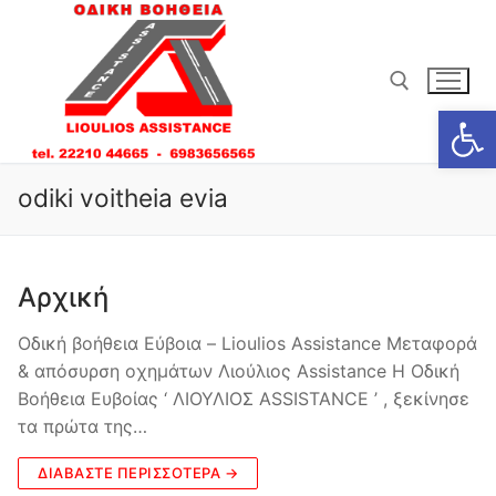
Μετάβαση
στο
περιεχόμενο
Ανοίξτε
Αναζήτηση για:
odiki voitheia evia
Αρχική
Οδική βοήθεια Εύβοια – Lioulios Assistance Μεταφορά
& απόσυρση οχημάτων Λιούλιος Assistance Η Οδική
Βοήθεια Ευβοίας ‘ ΛΙΟΥΛΙΟΣ ASSISTANCE ’ , ξεκίνησε
τα πρώτα της…
ΔΙΑΒΆΣΤΕ ΠΕΡΙΣΣΌΤΕΡΑ →