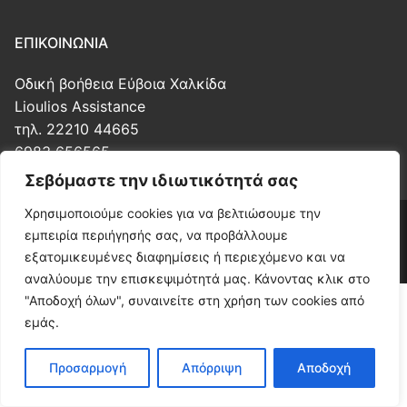
ΕΠΙΚΟΙΝΩΝΊΑ
Οδική βοήθεια Εύβοια Χαλκίδα
Lioulios Assistance
τηλ. 22210 44665
6983 656565
Σεβόμαστε την ιδιωτικότητά σας
Χρησιμοποιούμε cookies για να βελτιώσουμε την
Copyright © 2026 Οδική βοήθεια Εύβοια Λιούλιος – Web
εμπειρία περιήγησής σας, να προβάλλουμε
Design by Paris Manias AWE.gr.
εξατομικευμένες διαφημίσεις ή περιεχόμενο και να
αναλύουμε την επισκεψιμότητά μας. Κάνοντας κλικ στο
"Αποδοχή όλων", συναινείτε στη χρήση των cookies από
εμάς.
Προσαρμογή
Απόρριψη
Αποδοχή